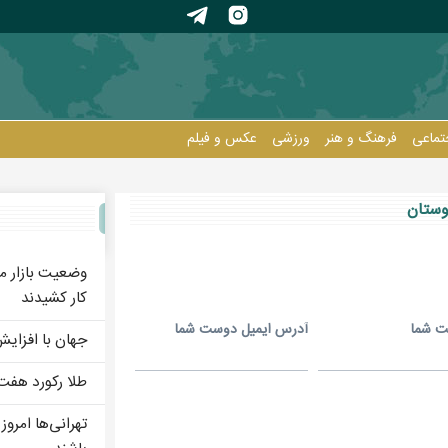
تماعی
فرهنگ و هنر
ورزشی
عکس و فيلم
انان
وستان
وضعیت بازار م
کار کشیدند
ت شما
آدرس ايميل دوست شما
جهان با افزای
طلا رکورد هفت
تهرانی‌ها امروز