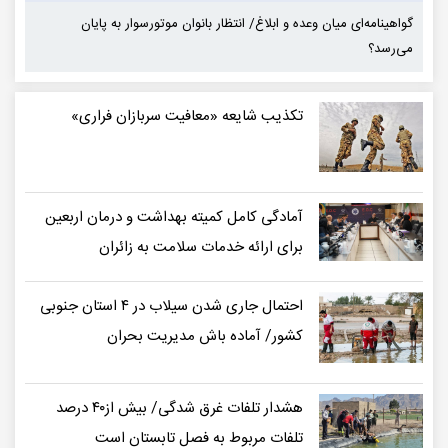
گواهینامه‌ای میان وعده و ابلاغ/ انتظار بانوان موتورسوار به پایان
گوا
می‌رسد؟
می‌
تکذیب شایعه «معافیت سربازان فراری»
آمادگی کامل کمیته بهداشت و درمان اربعین
برای ارائه خدمات سلامت به زائران
احتمال جاری شدن سیلاب در ۴ استان جنوبی
کشور/ آماده باش مدیریت بحران
هشدار تلفات غرق شدگی/ بیش از۴۰ درصد
تلفات مربوط به فصل تابستان است