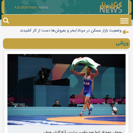
Toggle
وضعیت بازار مسکن در مرداد/بخر و بفروش‌ها دست از کار کشیدند
navigation
دومین دوره جایزه روباه شنی برگزار می‌شود/ جایزه بهترین کتاب به انتخاب
رحمان عموزاد تنها صدرنشین برترین آزادکاران جهان
ورزشی
نوجوانان
تکذیب شایعه «معافیت سربازان فراری»
جهان با افزایش قیمت مواد غذایی مواجه است
طلا رکورد هفت هفته ای خود را شکست
تهرانی‌ها امروز منتظر وزش باد و آسمان نیمه‌ابری باشند
دستگیری ۸ نفر از اشرار مسلح شاخص و مرتبطین گروهک‌های تروریستی
چرا قبض برق برخی مشترکان چند برابر می‌شود؟
فروش سینما «عصر جدید» جدی است/اینجا دیگر به درد تئاتر می‌خورد
رحمان عموزاد تنها صدرنشین برترین آزادکاران جهان
رحم