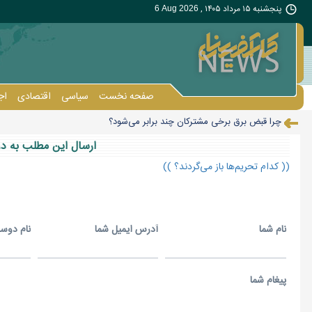
پنجشنبه ۱۵ مرداد ۱۴۰۵ ,
6 Aug 2026
صفحه نخست
سیاسی
اقتصادی
اج
چرا قبض برق برخی مشترکان چند برابر می‌شود؟
فروش سینما «عصر جدید» جدی است/اینجا دیگر به درد تئاتر می‌خورد
ارسال اين مطلب به د
از هشدار مربیان تا بازگشت جام باشگاه‌های فوتسال آسیا
(( کدام تحریم‌ها باز می‌گردند؟ ))
گواهینامه‌ای میان وعده و ابلاغ/ انتظار بانوان موتورسوار به پایان می‌رسد؟
مذاکره پذیرش خواسته‌های طرف مقابل نیست/ برخی شرایط کشور و منافع ملی 
نام شما
آدرس ايميل شما
نام دوس
کالابرگ سه گروه فردا شارژ می‌شود
ایست قیمت نفت در بازار جهانی
پل تجارت بر فراز مرزها؛ ایران و پاکستان به افق ۱۰ میلیارد دلاری چشم دوختند
پيغام شما
افزایش قیمت نفت ازسرگرفته شد