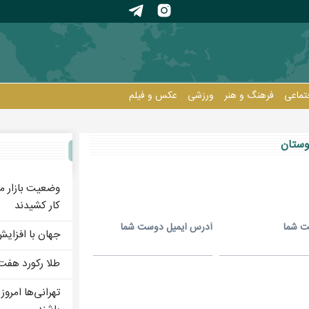
تماعی
فرهنگ و هنر
ورزشی
عکس و فيلم
انان
وستان
وضعیت بازار م
کار کشیدند
ت شما
آدرس ايميل دوست شما
جهان با افزای
طلا رکورد هفت
تهرانی‌ها امروز