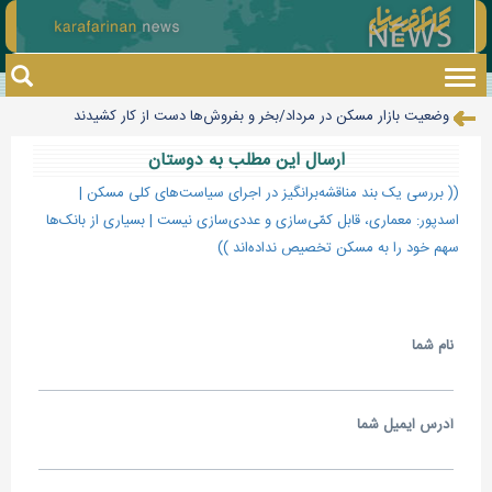
Toggle
navigation
وضعیت بازار مسکن در مرداد/بخر و بفروش‌ها دست از کار کشیدند
دومین دوره جایزه روباه شنی برگزار می‌شود/ جایزه بهترین کتاب به انتخاب
ارسال اين مطلب به دوستان
رحمان عموزاد تنها صدرنشین برترین آزادکاران جهان
نوجوانان
(( بررسی یک بند مناقشه‌برانگیز در اجرای سیاست‌های کلی مسکن |
تکذیب شایعه «معافیت سربازان فراری»
اسدپور: معماری، قابل کمّی‌سازی و عددی‌سازی نیست | بسیاری از بانک‌ها
سهم خود را به مسکن تخصیص نداده‌اند ))
جهان با افزایش قیمت مواد غذایی مواجه است
طلا رکورد هفت هفته ای خود را شکست
تهرانی‌ها امروز منتظر وزش باد و آسمان نیمه‌ابری باشند
نام شما
دستگیری ۸ نفر از اشرار مسلح شاخص و مرتبطین گروهک‌های تروریستی
چرا قبض برق برخی مشترکان چند برابر می‌شود؟
فروش سینما «عصر جدید» جدی است/اینجا دیگر به درد تئاتر می‌خورد
آدرس ايميل شما