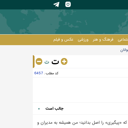
تماعی
فرهنگ و هنر
ورزشی
عکس و فيلم
انان
6457
کد مطلب :
جالب است
۰
که «پیگیری» را اصل بدانید؛ من همیشه به مدیران و