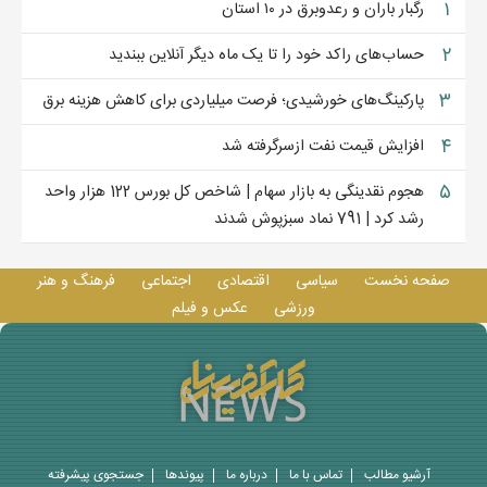
۱
رگبار باران و رعدوبرق در ۱۰ استان
۲
حساب‌های راکد خود را تا یک ماه دیگر آنلاین ببندید
۳
پارکینگ‌های خورشیدی؛ فرصت میلیاردی برای کاهش هزینه برق
۴
افزایش قیمت نفت ازسرگرفته شد
۵
هجوم نقدینگی به بازار سهام | شاخص کل بورس 122 هزار واحد
رشد کرد | 791 نماد سبزپوش شدند
صفحه نخست
سیاسی
اقتصادی
اجتماعی
فرهنگ و هنر
ورزشی
عکس و فيلم
آرشیو مطالب
تماس با ما
درباره ما
پيوندها
جستجوی پيشرفته