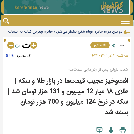
Toggle
navigation
دومین دوره جایزه روباه شنی برگزار می‌شود/ جایزه بهترین کتاب به انتخاب
رحمان عموزاد تنها صدرنشین برترین آزادکاران جهان
نوجوانان
خبر
اقتصادی
تکذیب شایعه «معافیت سربازان فراری»
8993
سه شنبه ۱۱ آذر ۱۴۰۴ - ۱۹:۴۴
کد مطلب :
جهان با افزایش قیمت مواد غذایی مواجه است
طلا رکورد هفت هفته ای خود را شکست
شیب نزولی پس از رکوردزنی قیمت‌ها؛
تهرانی‌ها امروز منتظر وزش باد و آسمان نیمه‌ابری باشند
افت‌وخیز عجیب قیمت‌ها در بازار طلا و سکه |
دستگیری ۸ نفر از اشرار مسلح شاخص و مرتبطین گروهک‌های تروریستی
طلای ۱۸ عیار 12 میلیون و 131 هزار تومان شد |
چرا قبض برق برخی مشترکان چند برابر می‌شود؟
سکه در نرخ 124 میلیون و 700 هزار تومان
فروش سینما «عصر جدید» جدی است/اینجا دیگر به درد تئاتر می‌خورد
بسته شد
وضعیت بازار مسکن در مرداد/بخر و بفروش‌ها دست از کار کشیدند