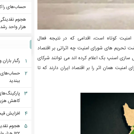
حساب‌های راکد 
هزار واحد رشد کرد | 791 نماد 
منیت کوتاه است، اقدامی که در نتیجه فعال
گشت تحریم های شورای امنیت چه اثراتی بر اقتصاد
 سازی اسنپ بک اعلام کرده اند می توانند شرکای
۱
رگبار باران و رع
امنیت همان اثر را بر اقتصاد ایران دارند که تا
۲
حساب‌های را
ببندید
۳
پارکینگ‌ها
کاهش هزین
۴
افزایش قیم
۵
هجوم نقدین
122 هزار واحد رشد کرد | 791 نماد سبزپوش شدند