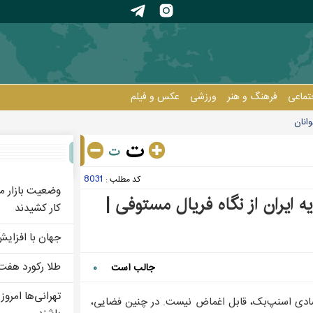
تماعی
فرهنگ و هنر
ورزشی
عکس و فيلم
انان
8031
کد مطلب :
وضعیت بازار م
ه ایران از نگاه فریال مستوفی |
کار کشیدند
جهان با افزای
طلا رکورد هفت
جالب است
۰
تهرانی‌ها امروز
تصادی اسنپ‌بک، قابل اغماض نیست. در چنین فضایی،