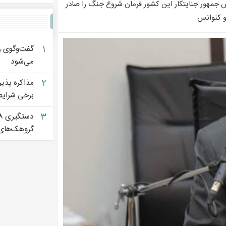
س جمهور جنایتکار این کشور فرمان شروع جنگ را صادر
و کنوانس
۱
گفت‌وگوی ر
می‌شود
۲
مذاکره پذی
برخی شرایط 
۳
گروهک‌های 