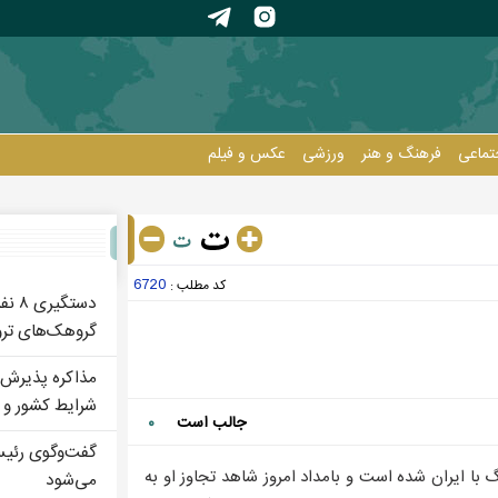
تماعی
فرهنگ و هنر
ورزشی
عکس و فيلم
انان
6720
کد مطلب :
دستگ
گروهک‌های تر
مذاکره پذیرش
شرایط کشور و م
جالب است
۰
گفت‌وگوی رئیس
با ایران شده است و بامداد امروز شاهد تجاوز او به
می‌شود